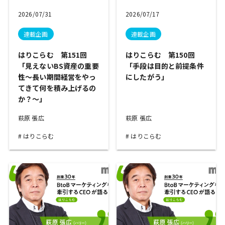
2026/07/31
2026/07/17
連載企画
連載企画
はりこらむ 第151回
はりこらむ 第150回
「見えないBS資産の重要
「手段は目的と前提条件
性～長い期間経営をやっ
にしたがう」
てきて何を積み上げるの
か？～」
萩原 張広
萩原 張広
はりこらむ
はりこらむ