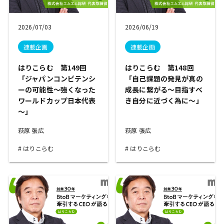
2026/07/03
2026/06/19
連載企画
連載企画
はりこらむ 第149回
はりこらむ 第148回
「ジャパンコンピテンシ
「自己課題の発見が真の
ーの可能性～強くなった
成長に繋がる～目指すべ
ワールドカップ日本代表
き自分に近づく為に～」
～」
萩原 張広
萩原 張広
はりこらむ
はりこらむ