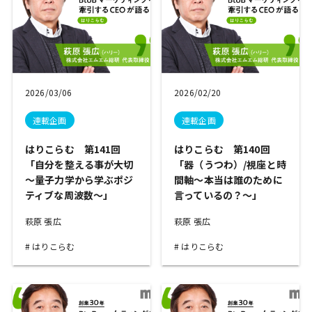
2026/03/06
2026/02/20
連載企画
連載企画
はりこらむ 第141回
はりこらむ 第140回
「自分を整える事が大切
「器（うつわ）/視座と時
～量子力学から学ぶポジ
間軸～本当は誰のために
ティブな周波数～」
言っているの？～」
萩原 張広
萩原 張広
はりこらむ
はりこらむ