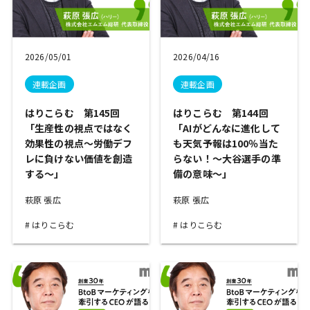
2026/05/01
2026/04/16
連載企画
連載企画
はりこらむ 第145回
はりこらむ 第144回
「生産性の視点ではなく
「AIがどんなに進化して
効果性の視点～労働デフ
も天気予報は100％当た
レに負けない価値を創造
らない！～大谷選手の準
する～」
備の意味～」
萩原 張広
萩原 張広
はりこらむ
はりこらむ