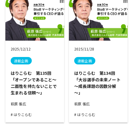
2025/12/12
2025/11/28
連載企画
連載企画
はりこらむ 第135回
はりこらむ 第134回
「オープンであること～
「大谷選手の未来ノート
二面性を持たないことで
～成長課題の因数分解
生まれる信頼～」
～」
萩原 張広
萩原 張広
はりこらむ
はりこらむ