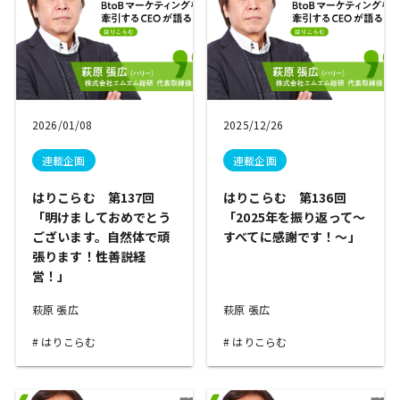
2026/01/08
2025/12/26
連載企画
連載企画
はりこらむ 第137回
はりこらむ 第136回
「明けましておめでとう
「2025年を振り返って～
ございます。自然体で頑
すべてに感謝です！～」
張ります！性善説経
営！」
萩原 張広
萩原 張広
はりこらむ
はりこらむ