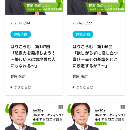
2026/06/04
2026/05/22
連載企画
連載企画
はりこらむ 第147回
はりこらむ 第146回
「想像力を発揮しよう！
「欲しがらずに役に立つ
～優しい人は意地悪な人
喜び～幸せの基準をどこ
にもなれる～」
に設定するか？～」
萩原 張広
萩原 張広
はりこらむ
はりこらむ