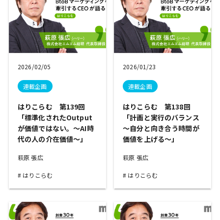
2026/02/05
2026/01/23
連載企画
連載企画
はりこらむ 第139回
はりこらむ 第138回
「標準化されたOutput
「計画と実行のバランス
が価値ではない。～AI時
～自分と向き合う時間が
代の人の介在価値～」
価値を上げる～」
萩原 張広
萩原 張広
はりこらむ
はりこらむ