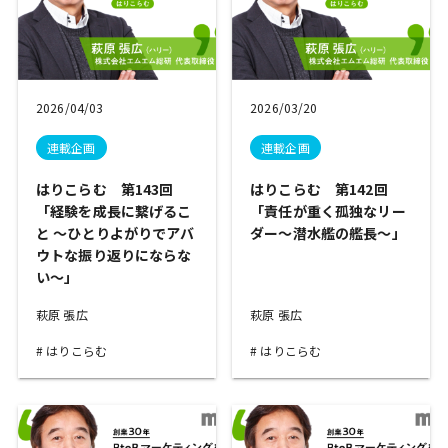
2026/04/03
2026/03/20
連載企画
連載企画
はりこらむ 第143回
はりこらむ 第142回
「経験を成長に繋げるこ
「責任が重く孤独なリー
と ～ひとりよがりでアバ
ダー～潜水艦の艦長～」
ウトな振り返りにならな
い～」
萩原 張広
萩原 張広
はりこらむ
はりこらむ