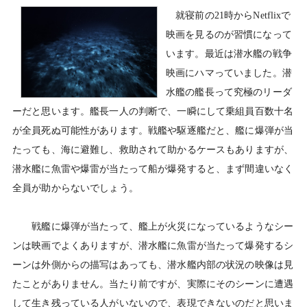
就寝前の21時からNetflixで
映画を見るのが習慣になって
います。最近は潜水艦の戦争
映画にハマっていました。潜
水艦の艦長って究極のリーダ
ーだと思います。艦長一人の判断で、一瞬にして乗組員百数十名
が全員死ぬ可能性があります。戦艦や駆逐艦だと、艦に爆弾が当
たっても、海に避難し、救助されて助かるケースもありますが、
潜水艦に魚雷や爆雷が当たって船が爆発すると、まず間違いなく
全員が助からないでしょう。
戦艦に爆弾が当たって、艦上が火災になっているようなシー
ンは映画でよくありますが、潜水艦に魚雷が当たって爆発するシ
ーンは外側からの描写はあっても、潜水艦内部の状況の映像は見
たことがありません。当たり前ですが、実際にそのシーンに遭遇
して生き残っている人がいないので、表現できないのだと思いま