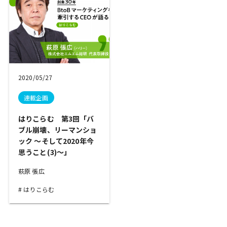
2020/05/27
連載企画
はりこらむ 第3回「バ
ブル崩壊、リーマンショ
ック ～そして2020年今
思うこと(3)～」
萩原 張広
はりこらむ