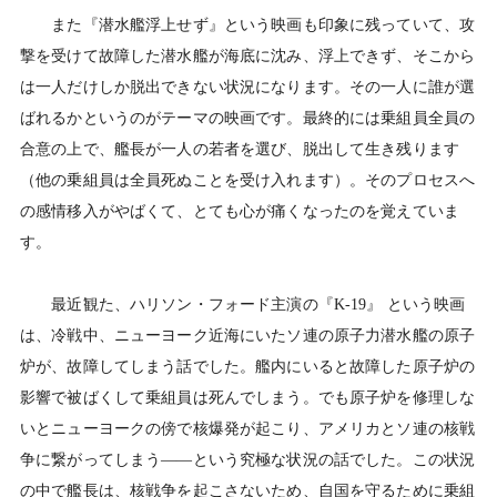
また『潜水艦浮上せず』という映画も印象に残っていて、攻
撃を受けて故障した潜水艦が海底に沈み、浮上できず、そこから
は一人だけしか脱出できない状況になります。その一人に誰が選
ばれるかというのがテーマの映画です。最終的には乗組員全員の
合意の上で、艦長が一人の若者を選び、脱出して生き残ります
（他の乗組員は全員死ぬことを受け入れます）。そのプロセスへ
の感情移入がやばくて、とても心が痛くなったのを覚えていま
す。
最近観た、ハリソン・フォード主演の『K-19』 という映画
は、冷戦中、ニューヨーク近海にいたソ連の原子力潜水艦の原子
炉が、故障してしまう話でした。艦内にいると故障した原子炉の
影響で被ばくして乗組員は死んでしまう。でも原子炉を修理しな
いとニューヨークの傍で核爆発が起こり、アメリカとソ連の核戦
争に繋がってしまう――という究極な状況の話でした。この状況
の中で艦長は、核戦争を起こさないため、自国を守るために乗組