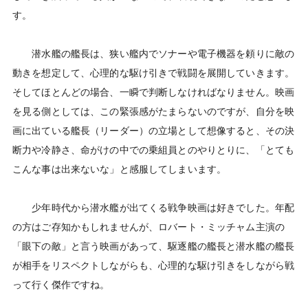
す。
潜水艦の艦長は、狭い艦内でソナーや電子機器を頼りに敵の
動きを想定して、心理的な駆け引きで戦闘を展開していきます。
そしてほとんどの場合、一瞬で判断しなければなりません。映画
を見る側としては、この緊張感がたまらないのですが、自分を映
画に出ている艦長（リーダー）の立場として想像すると、その決
断力や冷静さ、命がけの中での乗組員とのやりとりに、「とても
こんな事は出来ないな」と感服してしまいます。
少年時代から潜水艦が出てくる戦争映画は好きでした。年配
の方はご存知かもしれませんが、ロバート・ミッチャム主演の
「眼下の敵」と言う映画があって、駆逐艦の艦長と潜水艦の艦長
が相手をリスペクトしながらも、心理的な駆け引きをしながら戦
って行く傑作ですね。