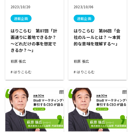
2023/10/20
2023/10/06
連載企画
連載企画
はりこらむ 第87回「計
はりこらむ 第86回「会
画通りに着地できるか？
社のルールとは？ ～本質
～どれだけの事を想定で
的な意味を理解する～」
きるか？～」
萩原 張広
萩原 張広
はりこらむ
はりこらむ