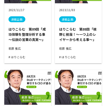
2023/11/17
2023/11/03
連載企画
連載企画
はりこらむ 第89回「成
はりこらむ 第88回「視
功体験を整理分析する事
野と視座！～一つ上のレ
～伝説の営業の真実～」
イヤーから考える事～」
萩原 張広
萩原 張広
はりこらむ
はりこらむ