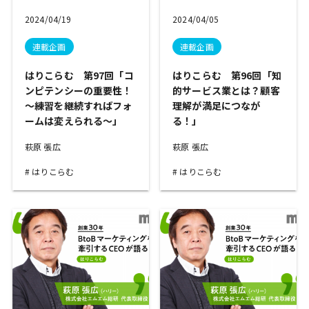
2024/04/19
2024/04/05
連載企画
連載企画
はりこらむ 第97回「コ
はりこらむ 第96回「知
ンピテンシーの重要性！
的サービス業とは？顧客
～練習を継続すればフォ
理解が満足につなが
ームは変えられる～」
る！」
萩原 張広
萩原 張広
はりこらむ
はりこらむ