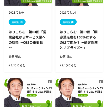
2023/08/04
2023/07/14
連載企画
連載企画
はりこらむ 第83回「営
はりこらむ 第82回「顧
業会社からサービス業へ
客満足度を100％にする
の転換 ～CGSの重要性
のは可能か？ ～顧客理解
～」
とサプライズ～」
萩原 張広
萩原 張広
はりこらむ
はりこらむ