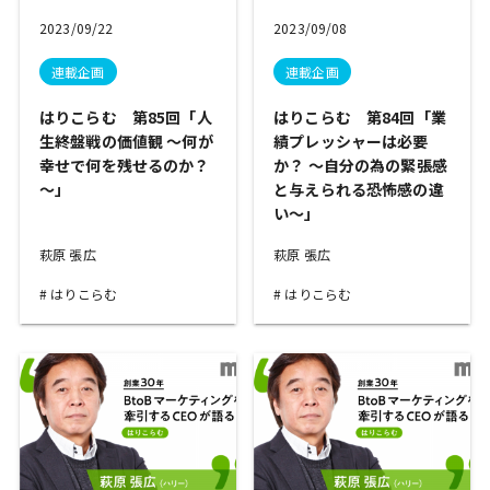
2023/09/22
2023/09/08
連載企画
連載企画
はりこらむ 第85回「人
はりこらむ 第84回「業
生終盤戦の価値観 ～何が
績プレッシャーは必要
幸せで何を残せるのか？
か？ ～自分の為の緊張感
～」
と与えられる恐怖感の違
い～」
萩原 張広
萩原 張広
はりこらむ
はりこらむ