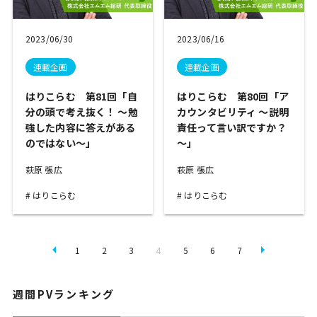
2023/06/30
2023/06/16
連載企画
連載企画
はりこらむ 第81回「自
はりこらむ 第80回「ア
分の頭で考え抜く！ ～勉
カウンタビリティ ～説明
強した内容に答えがある
責任って言い訳ですか？
のではない～」
～」
萩原 張広
萩原 張広
はりこらむ
はりこらむ
1
2
3
4
5
6
7
週間PVランキング