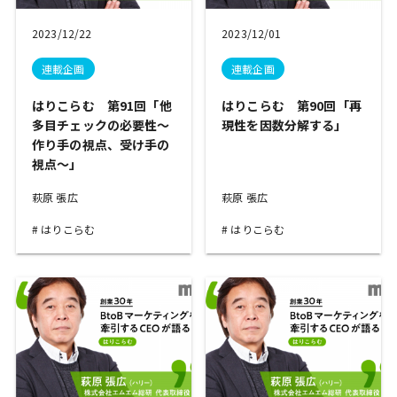
2023/12/22
2023/12/01
連載企画
連載企画
はりこらむ 第91回「他
はりこらむ 第90回「再
多目チェックの必要性～
現性を因数分解する」
作り手の視点、受け手の
視点～」
萩原 張広
萩原 張広
はりこらむ
はりこらむ