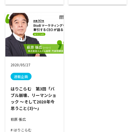
2020/05/27
連載企画
はりこらむ 第3回「バ
ブル崩壊、リーマンショ
ック ～そして2020年今
思うこと(3)～」
萩原 張広
はりこらむ