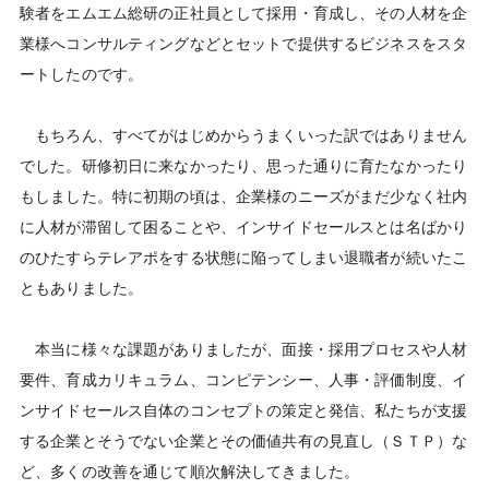
験者をエムエム総研の正社員として採用・育成し、その人材を企
業様へコンサルティングなどとセットで提供するビジネスをスタ
ートしたのです。
もちろん、すべてがはじめからうまくいった訳ではありません
でした。研修初日に来なかったり、思った通りに育たなかったり
もしました。特に初期の頃は、企業様のニーズがまだ少なく社内
に人材が滞留して困ることや、インサイドセールスとは名ばかり
のひたすらテレアポをする状態に陥ってしまい退職者が続いたこ
ともありました。
本当に様々な課題がありましたが、面接・採用プロセスや人材
要件、育成カリキュラム、コンピテンシー、人事・評価制度、イ
ンサイドセールス自体のコンセプトの策定と発信、私たちが支援
する企業とそうでない企業とその価値共有の見直し（ＳＴＰ）な
ど、多くの改善を通じて順次解決してきました。