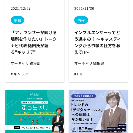
2021/12/27
2021/11/30
情報
情報
「アナウンサーが輝ける
インフルエンサーってど
場所を作りたい」トーク
う選ぶの？ 〜キャスティ
ナビ代表樋田氏が語
ングから依頼の仕方を教
る“キャリア”
えて!!〜
マーキャリ 編集部
マーキャリ 編集部
キャリア
PR