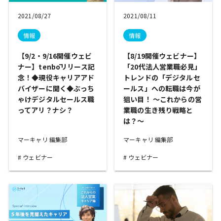
2021/08/27
2021/08/11
情報
情報
【9/2・9/16開催ウェビ
【8/19開催ウェビナー】
ナー】tenbōリリース記
「20代法人営業職必見」
念！◆現役キャリアアド
トレンドの「デジタルセ
バイザーに聞く◆ぶっち
ールス」への転職は今が
ゃけデジタルセールス職
狙い目！ ～これからの営
ってアリ？ナシ？
業職の生き残り戦略と
は？～
マーキャリ 編集部
マーキャリ 編集部
ウェビナー
ウェビナー