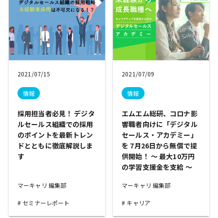
2021/07/15
2021/07/09
情報
情報
採用担当者必見！ デジタ
エムエム総研、コロナ影
ルセールス組織での採用
響職者向けに「デジタル
のポイントを最新トレン
セールス・アカデミー」
ドとともに徹底解説しま
を 7月26日から無償で提
す
供開始！ 〜 最大10万円
の学習支援金を支給 〜
マーキャリ 編集部
マーキャリ 編集部
セミナーレポート
キャリア