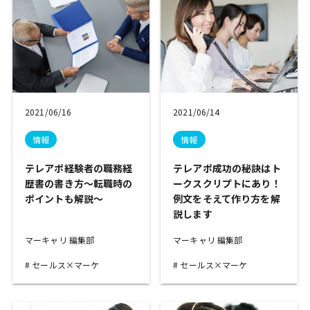
2021/06/16
2021/06/14
情報
情報
テレアポ経験者の職務経
テレアポ成功の秘訣はト
歴書の書き方〜転職時の
ークスクリプトにあり！
ポイントも解説〜
例文をそえて作り方を解
説します
マーキャリ 編集部
マーキャリ 編集部
セールス×マーケ
セールス×マーケ