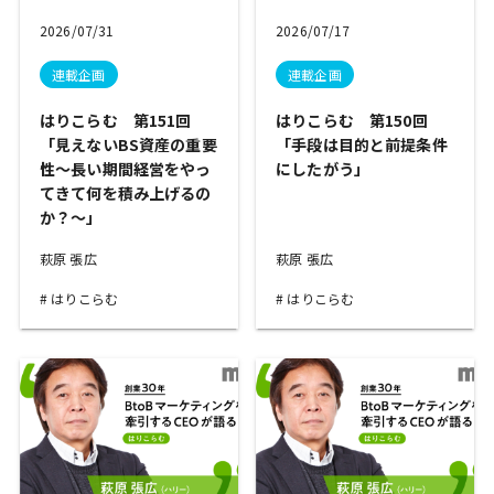
2026/07/31
2026/07/17
連載企画
連載企画
はりこらむ 第151回
はりこらむ 第150回
「見えないBS資産の重要
「手段は目的と前提条件
性～長い期間経営をやっ
にしたがう」
てきて何を積み上げるの
か？～」
萩原 張広
萩原 張広
はりこらむ
はりこらむ