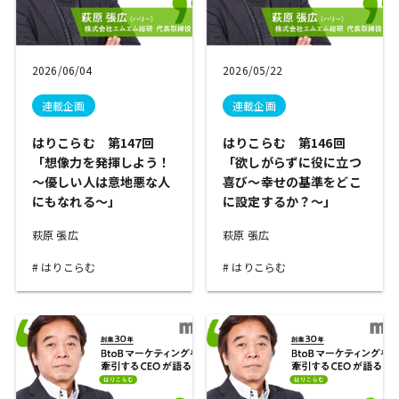
2026/06/04
2026/05/22
連載企画
連載企画
はりこらむ 第147回
はりこらむ 第146回
「想像力を発揮しよう！
「欲しがらずに役に立つ
～優しい人は意地悪な人
喜び～幸せの基準をどこ
にもなれる～」
に設定するか？～」
萩原 張広
萩原 張広
はりこらむ
はりこらむ