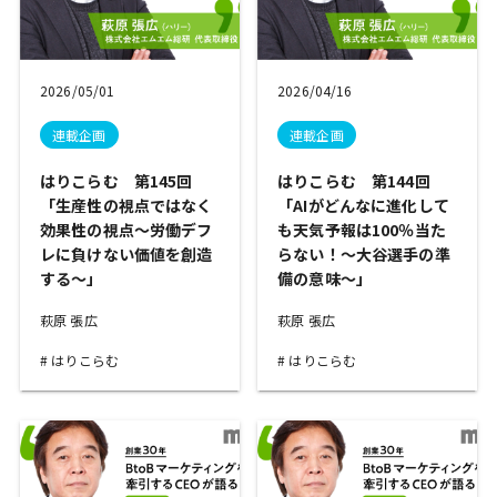
2026/05/01
2026/04/16
連載企画
連載企画
はりこらむ 第145回
はりこらむ 第144回
「生産性の視点ではなく
「AIがどんなに進化して
効果性の視点～労働デフ
も天気予報は100％当た
レに負けない価値を創造
らない！～大谷選手の準
する～」
備の意味～」
萩原 張広
萩原 張広
はりこらむ
はりこらむ