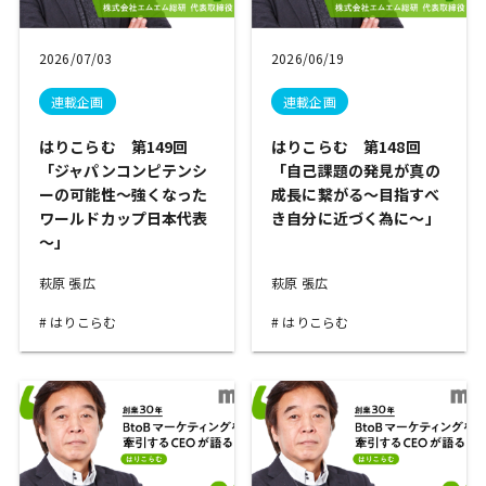
2026/07/03
2026/06/19
連載企画
連載企画
はりこらむ 第149回
はりこらむ 第148回
「ジャパンコンピテンシ
「自己課題の発見が真の
ーの可能性～強くなった
成長に繋がる～目指すべ
ワールドカップ日本代表
き自分に近づく為に～」
～」
萩原 張広
萩原 張広
はりこらむ
はりこらむ