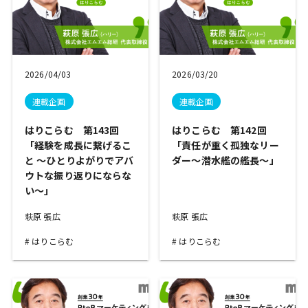
2026/04/03
2026/03/20
連載企画
連載企画
はりこらむ 第143回
はりこらむ 第142回
「経験を成長に繋げるこ
「責任が重く孤独なリー
と ～ひとりよがりでアバ
ダー～潜水艦の艦長～」
ウトな振り返りにならな
い～」
萩原 張広
萩原 張広
はりこらむ
はりこらむ