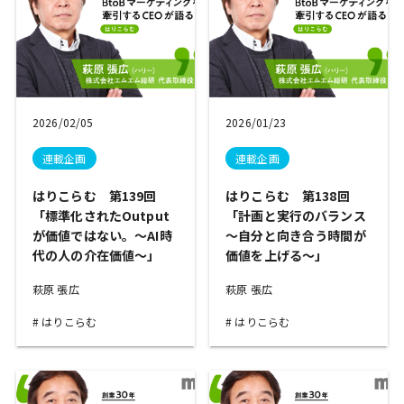
2026/02/05
2026/01/23
連載企画
連載企画
はりこらむ 第139回
はりこらむ 第138回
「標準化されたOutput
「計画と実行のバランス
が価値ではない。～AI時
～自分と向き合う時間が
代の人の介在価値～」
価値を上げる～」
萩原 張広
萩原 張広
はりこらむ
はりこらむ