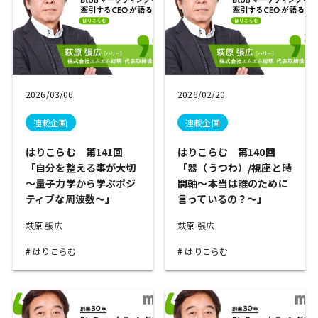
2026/03/06
2026/02/20
連載企画
連載企画
はりこらむ 第141回
はりこらむ 第140回
「自分を整える事が大切
「器（うつわ）/視座と時
～量子力学から学ぶポジ
間軸～本当は誰のために
ティブな周波数～」
言っているの？～」
萩原 張広
萩原 張広
はりこらむ
はりこらむ