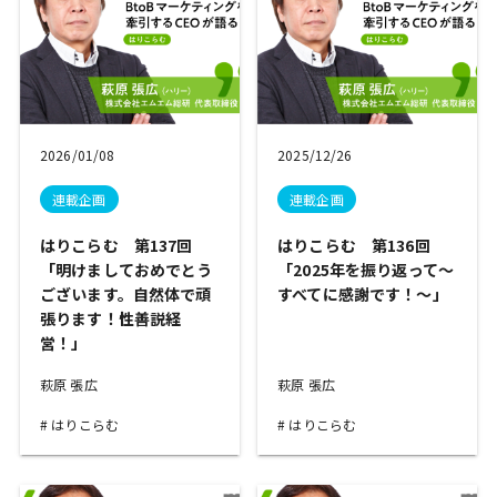
2026/01/08
2025/12/26
連載企画
連載企画
はりこらむ 第137回
はりこらむ 第136回
「明けましておめでとう
「2025年を振り返って～
ございます。自然体で頑
すべてに感謝です！～」
張ります！性善説経
営！」
萩原 張広
萩原 張広
はりこらむ
はりこらむ