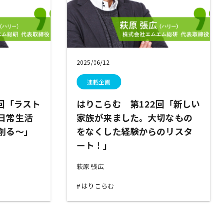
2025/06/12
連載企画
回「ラスト
はりこらむ 第122回「新しい
日常生活
家族が来ました。大切なもの
創る～」
をなくした経験からのリスタ
ート！」
萩原 張広
はりこらむ