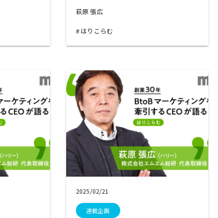
萩原 張広
はりこらむ
2025/02/21
連載企画