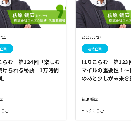
7/11
2025/06/27
企画
連載企画
こらむ 第124回「楽しむ
はりこらむ 第123
続けられる秘訣 1万時間
マイルの重要性！～
則」
のあと少しが未来を
張広
萩原 張広
こらむ
はりこらむ