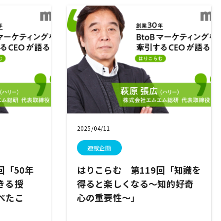
2025/04/11
連載企画
回「50年
はりこらむ 第119回「知識を
きる授
得ると楽しくなる～知的好奇
べたこ
心の重要性～」