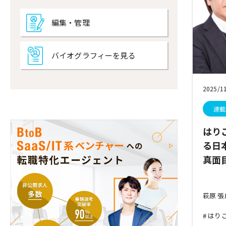
編集・管理
バイオグラフィーを見る
2025/1
連載
はり
る日
真面
萩原 
はり