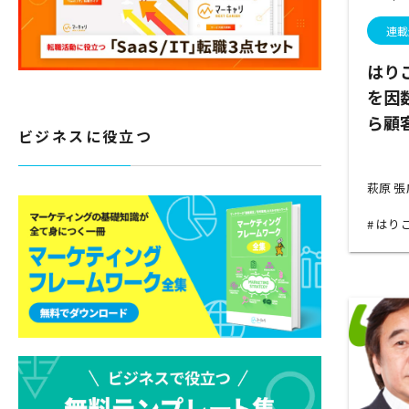
連載
はり
を因
ら顧
ビジネスに役立つ
萩原 
はり