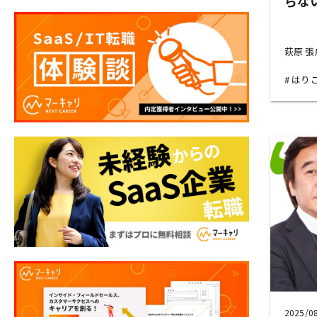
らな
萩原 
はり
2025/0