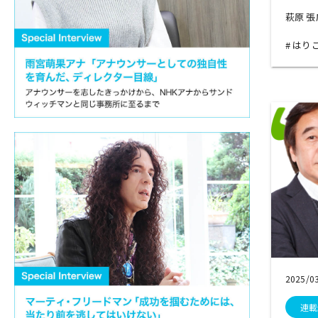
萩原 
はり
2025/0
連載