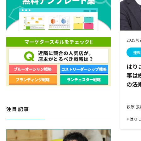
2025/0
連載
はり
事は
の法
萩原 
注目記事
はり