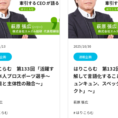
1/13
2025/10/30
企画
連載企画
こらむ 第133回「活躍す
はりこらむ 第132
本人プロスポーツ選手～
解して言語化するこ
目と主体性の融合～」
ュンキュン、スペッ
クト」～」
張広
萩原 張広
こらむ
はりこらむ