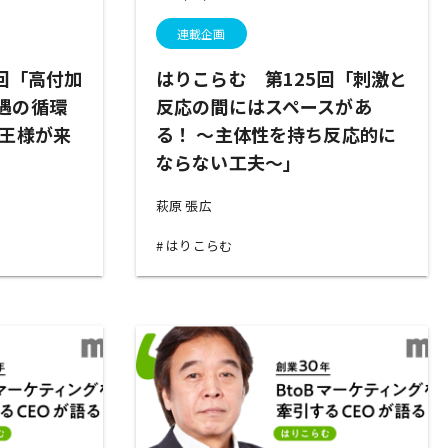
連載企画
回「高付加
はりこらむ 第125回「刺激と
遇の循環
反応の間にはスペースがあ
の王様が来
る！ ～主体性を持ち反応的に
ならない工夫～」
萩原 張広
はりこらむ