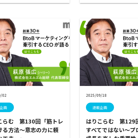
0/02
2025/09/18
企画
連載企画
こらむ 第130回「筋トレ
はりこらむ 第129
ける方法～意志の力に頼
すべてではない～プ