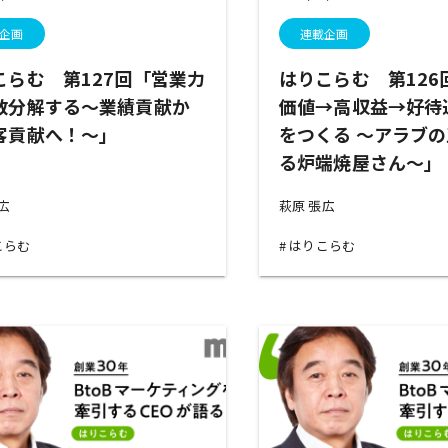
企画
連載企画
こらむ 第127回「営業力
はりこらむ 第126
数分解する～業績貢献か
価値→高収益→好待
客貢献へ！～」
をつくる ～アラブ
る炉端焼屋さん～」
張広
萩原 張広
こらむ
はりこらむ