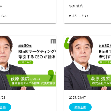
張広
萩原 張広
こらむ
はりこらむ
3/28
2025/03/07
企画
連載企画