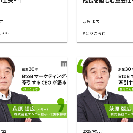
い工夫～」
成長を楽しむ重要性
張広
萩原 張広
こらむ
はりこらむ
8/22
2025/08/07