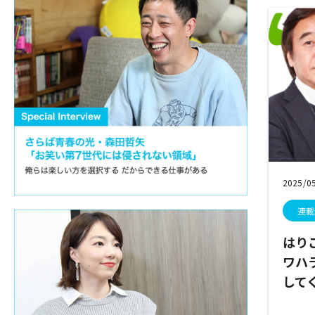
2025/0
連載
はり
ワハ
して