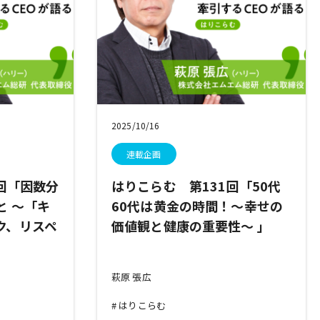
2025/10/16
連載企画
回「因数分
はりこらむ 第131回「50代
と ～「キ
60代は黄金の時間！～幸せの
ク、リスペ
価値観と健康の重要性～ 」
萩原 張広
はりこらむ