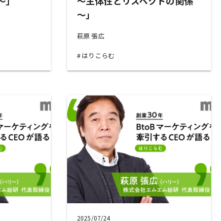
～」
～主体性とリスペクトの関係
～」
萩原 張広
はりこらむ
2025/07/24