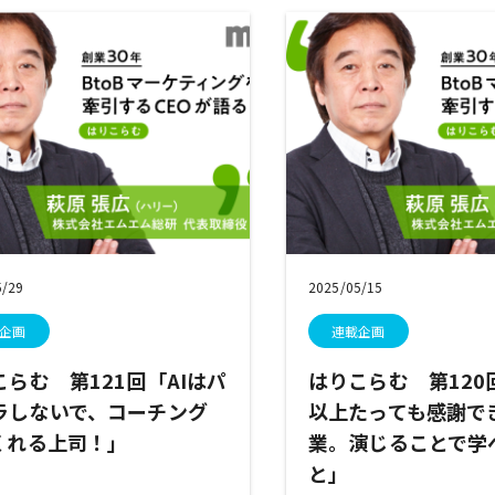
5/29
2025/05/15
企画
連載企画
こらむ 第121回「AIはパ
はりこらむ 第120
ラしないで、コーチング
以上たっても感謝で
くれる上司！」
業。演じることで学
と」