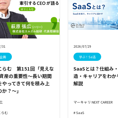
7/31
2026/07/29
企画
学ぶ！Sa活
こらむ 第151回「見えな
SaaSとは？仕組み
S資産の重要性～長い期間
造・キャリアをわか
をやってきて何を積み上
解説
のか？～」
張広
マーキャリ NEXT CAREER
こらむ
SaaS