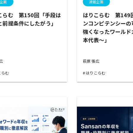
企画
連載企画
こらむ 第150回「手段は
はりこらむ 第149
と前提条件にしたがう」
ンコンピテンシーの
強くなったワールド
本代表～」
張広
萩原 張広
こらむ
はりこらむ