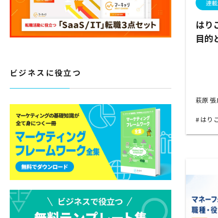
連載
はり
目的
ビジネスに役立つ
萩原 
はり