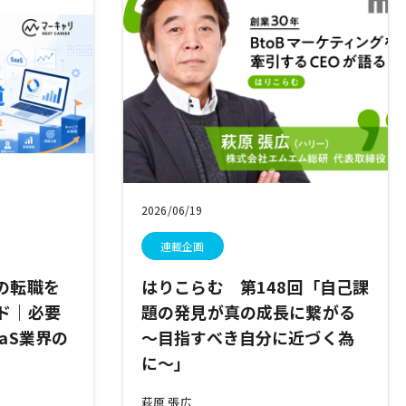
2026/06/19
連載企画
の転職を
はりこらむ 第148回「自己課
ド｜必要
題の発見が真の成長に繋がる
aS業界の
～目指すべき自分に近づく為
に～」
萩原 張広