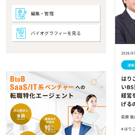
編集・管理
バイオグラフィーを見る
2026/0
連載
はり
いB
経営
げる
萩原 
はり