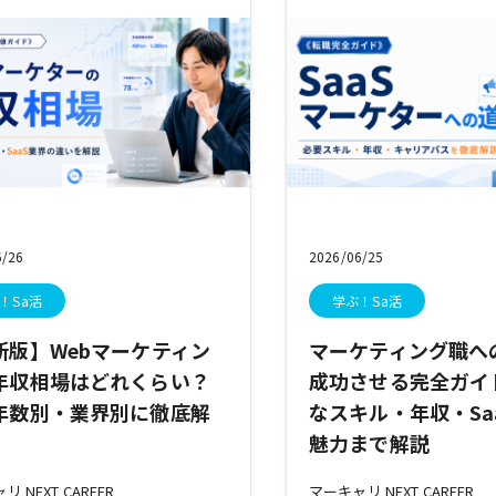
6/26
2026/06/25
！Sa活
学ぶ！Sa活
新版】Webマーケティン
マーケティング職へ
年収相場はどれくらい？
成功させる完全ガイ
年数別・業界別に徹底解
なスキル・年収・Sa
魅力まで解説
 NEXT CAREER
マーキャリ NEXT CAREER