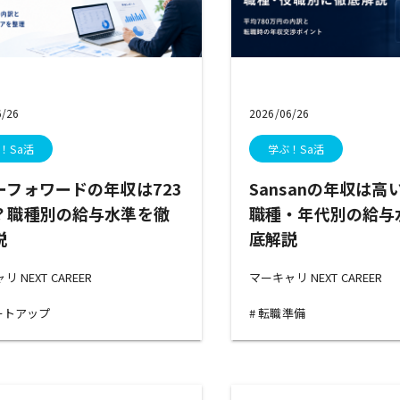
6/26
2026/06/26
！Sa活
学ぶ！Sa活
ーフォワードの年収は723
Sansanの年収は
？職種別の給与水準を徹
職種・年代別の給与
説
底解説
 NEXT CAREER
マーキャリ NEXT CAREER
ートアップ
転職準備