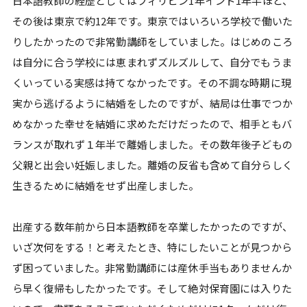
日本語教師の経歴としてはフィリピン1年インド1年半ほど、
その後は東京で約12年です。東京ではいろいろ学校で働いた
りしたかったので非常勤講師をしていました。はじめのころ
は自分に合う学校には恵まれずズルズルして、自分でもうま
くいっている実感は持てなかったです。その不調な時期に現
実から逃げるように結婚をしたのですが、結局は仕事でつか
めなかった幸せを結婚に求めただけだったので、相手ともバ
ランスが取れず１年半で離婚しました。その数年後子どもの
父親と出会い妊娠しました。離婚の反省も含めて自分らしく
生きるために結婚をせず出産しました。
出産する数年前から日本語教師を卒業したかったのですが、
いざ次何をする！と考えたとき、特にしたいことが見つから
ず困っていました。非常勤講師には産休手当もありませんか
ら早く復帰もしたかったです。そして絶対保育園には入りた