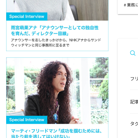
業務
フ
記
タ