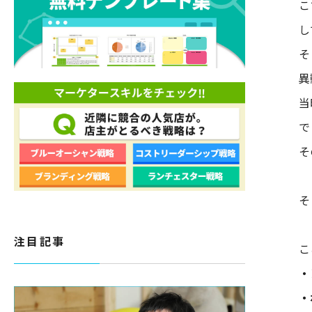
こ
し
そ
異
当
で
そ
そ
注目記事
こ
・
・