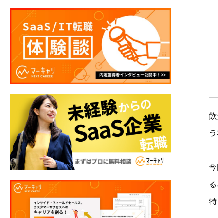
飲
う
今
る
特