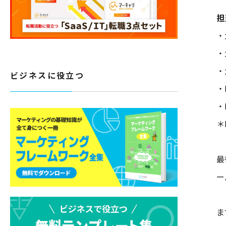
担
・
・
・
ビジネスに役立つ
・
・
＊
最
ー
ま