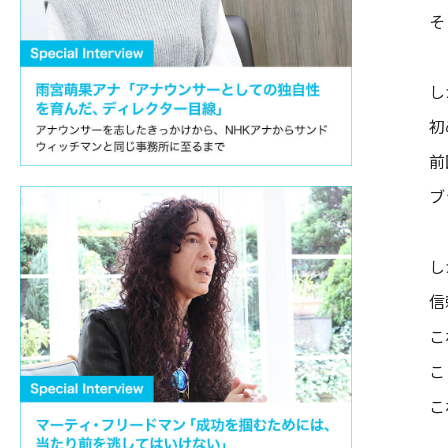
そ
し
初
前
ブ
し
信
こ
こ
こ