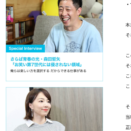
・
本
そ
こ
そ
こ
こ
そ
当
正