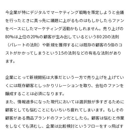
今企業が特にデジタルでマーケティング戦略を策定しようと会議
を行ったときに真っ先に議題に上がるものはもしかしたらファン
をベースにしたマーケティング活動かもしれません。売り上げの
80%は上位の20%の顧客が生み出しているという80:20の法則
（パレートの法則）や新規を獲得するには既存の顧客の5倍のコ
ストがかかってしまうという1:5の法則などの有名な法則があり
ます。
企業にとって新規開拓は大事だという一方で売り上げを上げてい
くには既存顧客としっかりリレーションを取り、会社のファンを
醸成することは必須になります。
また、情報過多になった現代においては選択肢が多すぎるために
顧客としても悩むことにもいちいち疲れてしまいます。もしその
顧客がある商品ブランドのファンだとしたら。顧客は悩むと作業
をしなくても済むし、企業は比較検討というフローをすっ飛ばす