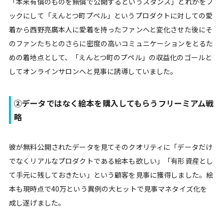
「本来有償のものを無償で公開するというスタンス」どれかをフ
ックにして「えんとつ町プペル」というプロダクトに対しての愛
着から西野亮廣本人に愛着を持ったファンへと変化させた後にそ
のファンたちとのさらに密度の高いコミュニケーションをとるた
めの着地点として、「えんとつ町のプペル」の収益化のゴールと
してオンラインサロンへと見事に誘導していました。
②データではなく絵本を購入してもらうフリーミアム戦
略
彼が無料公開されたデータを見てそのクオリティに「データだけ
でなくリアルなプロダクトである絵本も欲しい」「有形資産とし
て手元に残しておきたい」という顧客を見事に獲得しました。絵
本も現時点で40万という異例の大ヒットで見事マネタイズ化を
成し遂げました。