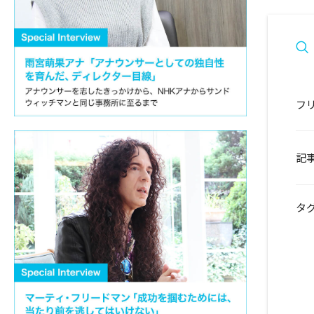
フ
記
タ