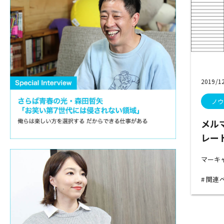
2019/1
ノウ
メル
レー
マーキ
関連