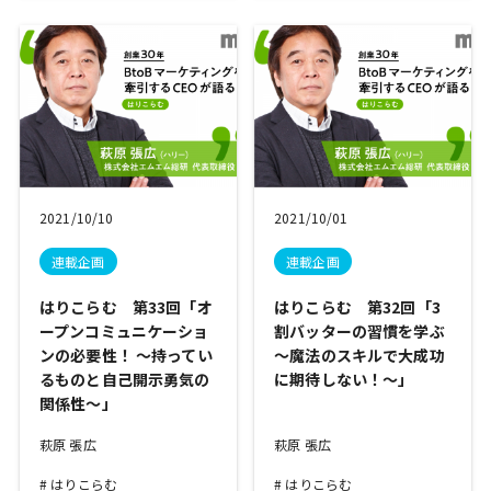
2021/10/10
2021/10/01
連載企画
連載企画
はりこらむ 第33回「オ
はりこらむ 第32回「3
ープンコミュニケーショ
割バッターの習慣を学ぶ
ンの必要性！ ～持ってい
～魔法のスキルで大成功
るものと自己開示勇気の
に期待しない！～」
関係性～」
萩原 張広
萩原 張広
はりこらむ
はりこらむ