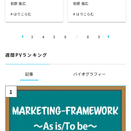
萩原 張広
萩原 張広
はりこらむ
はりこらむ
3
4
5
6
7
8
9
週間PVランキング
記事
バイオグラフィー
1