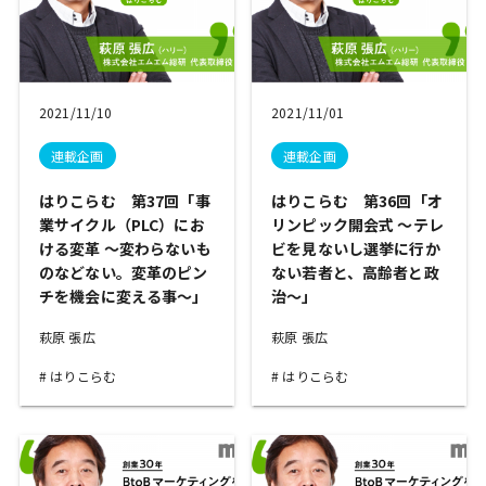
2021/11/10
2021/11/01
連載企画
連載企画
はりこらむ 第37回「事
はりこらむ 第36回「オ
業サイクル（PLC）にお
リンピック開会式 ～テレ
ける変革 ～変わらないも
ビを見ないし選挙に行か
のなどない。変革のピン
ない若者と、高齢者と政
チを機会に変える事～」
治～」
萩原 張広
萩原 張広
はりこらむ
はりこらむ