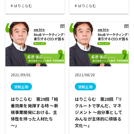
はりこらむ
はりこらむ
2021/09/01
2021/08/20
連載企画
連載企画
はりこらむ 第29回「相
はりこらむ 第28回「リ
乗効果を発揮する時 ～新
クルートで学んだ、マネ
規事業開発における、主
ジメント ～自分事として
体性を持った人材たち
みんなが主体的に頑張る
～」
文化～」