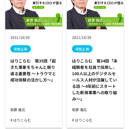
2021/10/30
2021/10/20
連載企画
連載企画
はりこらむ 第35回「起
はりこらむ 第34回「未
きた事象をちゃんと振り
経験者を社員で採用し、
返る重要性 ～トラウマと
100人以上のデジタルセ
成功体験の活かし方～」
ールス人材が活躍してい
る話 ～4年前にスタート
した新規事業への取り組
み～」
萩原 張広
萩原 張広
はりこらむ
はりこらむ