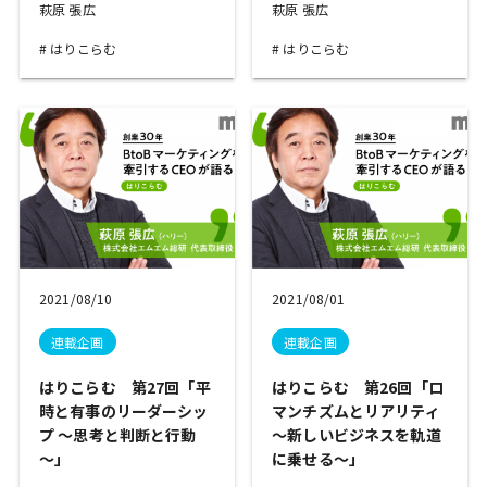
萩原 張広
萩原 張広
はりこらむ
はりこらむ
2021/08/10
2021/08/01
連載企画
連載企画
はりこらむ 第27回「平
はりこらむ 第26回「ロ
時と有事のリーダーシッ
マンチズムとリアリティ
プ ～思考と判断と行動
～新しいビジネスを軌道
～」
に乗せる～」