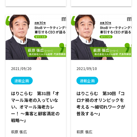
2021/09/20
2021/09/10
連載企画
連載企画
はりこらむ 第31回「オ
はりこらむ 第30回「コ
マール海老の入っていな
ロナ禍のオリンピックを
い、オマール海老カレ
考える ～細切れワークが
ー！ ～集客と顧客満足の
普及する～」
戦略～」
萩原 張広
萩原 張広