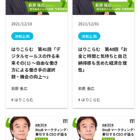
2021/12/10
2021/12/01
連載企画
連載企画
はりこらむ 第41回「デ
はりこらむ 第40回「お
ジタルセールスの作る未
金と時間と気持ちと自己
来その(1) ～自由な働き
納得感も含めた経済合理
方による働き手の選択
性」
肢・機会の向上～」
萩原 張広
萩原 張広
はりこらむ
はりこらむ