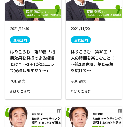
2021/11/30
2021/11/20
連載企画
連載企画
はりこらむ 第39回「相
はりこらむ 第38回「一
乗効果を発揮できる組織
人の時間を楽しむこと！
とは？ ～1＋1が2以上っ
～第2思春期、夢と妄想
て実現しますか？～」
を広げて～」
萩原 張広
萩原 張広
はりこらむ
はりこらむ